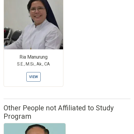
Ria Manurung
S.E., M.Si., Ak., CA
VIEW
Other People not Affiliated to Study
Program