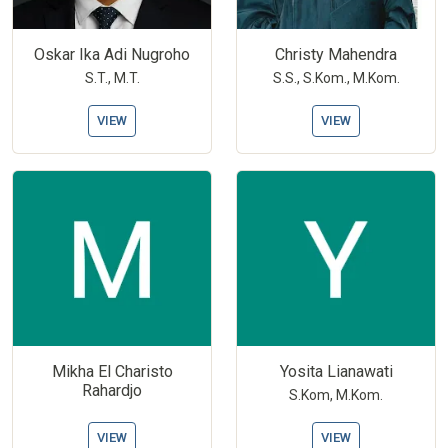
Oskar Ika Adi Nugroho
Christy Mahendra
S.T., M.T.
S.S., S.Kom., M.Kom.
VIEW
VIEW
Mikha El Charisto
Yosita Lianawati
Rahardjo
S.Kom, M.Kom.
VIEW
VIEW