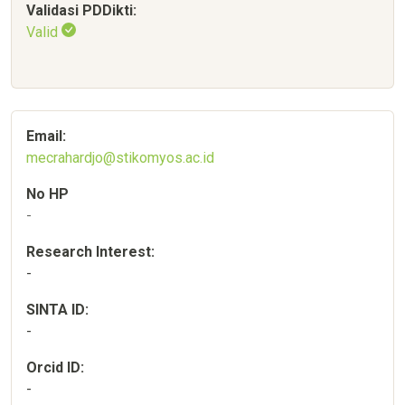
Validasi PDDikti:
Valid
Email:
mecrahardjo@stikomyos.ac.id
No HP
-
Research Interest:
-
SINTA ID:
-
Orcid ID:
-