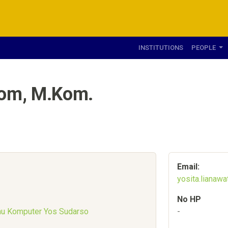
INSTITUTIONS
PEOPLE
Kom, M.Kom.
Email:
yosita.lianaw
No HP
lmu Komputer Yos Sudarso
-