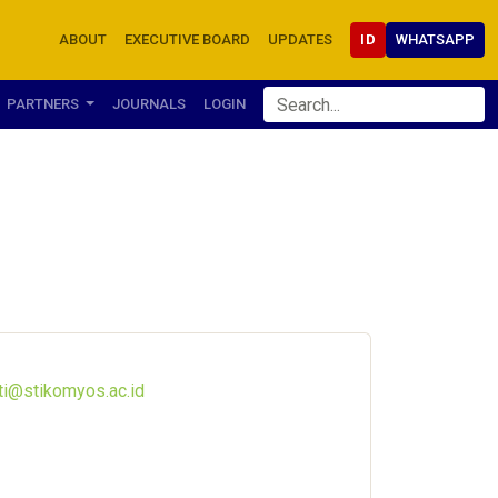
ABOUT
EXECUTIVE BOARD
UPDATES
ID
WHATSAPP
PARTNERS
JOURNALS
LOGIN
ati@stikomyos.ac.id