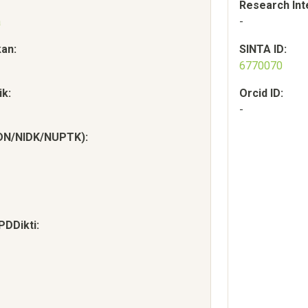
Research Int
a
-
kan:
SINTA ID:
6770070
k:
Orcid ID:
-
IDN/NIDK/NUPTK):
PDDikti: