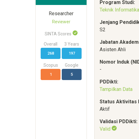
Program Studi:
Teknik Informatik
Researcher
Reviewer
Jenjang Pendidi
S2
SINTA Scores
Jabatan Akademi
Overall
3 Years
Asisten Ahli
268
197
Nomor Induk (N
Scopus
Google
-
1
5
PDDikti:
Tampilkan Data
Status Aktivitas 
Aktif
Validasi PDDikti:
Valid